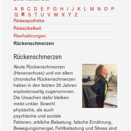
A
B
C
D
E
F
G
H
I
J
K
L
M
N
O
P
Q
R
S
T
U
V
W
X
Y
Z
Reiseapotheke
Reiseübelkeit
Riechstörungen
Rückenschmerzen
Rückenschmerzen
Akute Rückenschmerzen
(Hexenschuss) und vor allem
chronische Rückenschmerzen
haben in den letzten 30 Jahren
explosionsartig zugenommen.
Die Ursachen dafür bleiben
meist unklar. Sowohl
physische, als auch
psychische und soziale
Faktoren, erbliche Belastung, falsche Ernährung,
Bewegungsmangel, Fehlbelastung und Stress sind