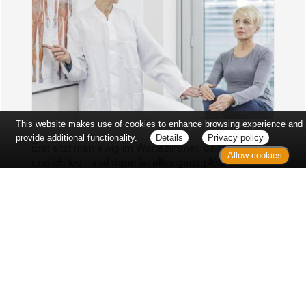
This website makes use of cookies to enhance browsing experience and
provide additional functionality.
Details
Privacy policy
Erst sitzt man ewig im Wartezimmer, dann geht es
Allow cookies
endlich los - und dann ist alles ganz plötzlich
vorbei...
Wetter in Ellwangen
Aktuell: 27 °C,
Klarer Himmel
3h: 0 mm
min: 27 °C
5 m/s
max: 29 °C