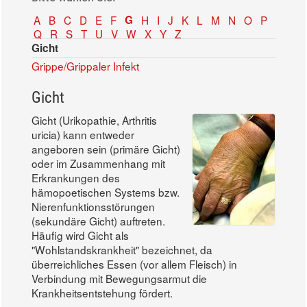
A
B
C
D
E
F
G
H
I
J
K
L
M
N
O
P
Q
R
S
T
U
V
W
X
Y
Z
Gicht
Grippe/Grippaler Infekt
Gicht
Gicht (Urikopathie, Arthritis
uricia) kann entweder
angeboren sein (primäre Gicht)
oder im Zusammenhang mit
Erkrankungen des
hämopoetischen Systems bzw.
Nierenfunktionsstörungen
(sekundäre Gicht) auftreten.
Häufig wird Gicht als
"Wohlstandskrankheit" bezeichnet, da
überreichliches Essen (vor allem Fleisch) in
Verbindung mit Bewegungsarmut die
Krankheitsentstehung fördert.