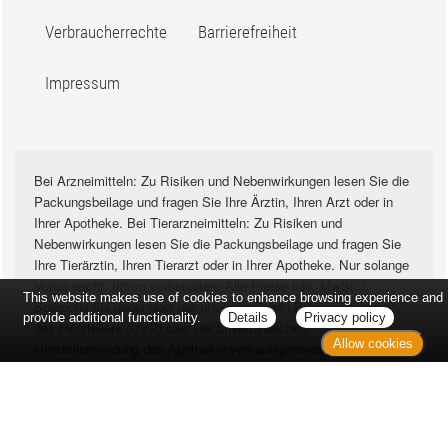
Verbraucherrechte
Barrierefreiheit
Impressum
Bei Arzneimitteln: Zu Risiken und Nebenwirkungen lesen Sie die
Packungsbeilage und fragen Sie Ihre Ärztin, Ihren Arzt oder in
Ihrer Apotheke. Bei Tierarzneimitteln: Zu Risiken und
Nebenwirkungen lesen Sie die Packungsbeilage und fragen Sie
Ihre Tierärztin, Ihren Tierarzt oder in Ihrer Apotheke. Nur solange
Vorrat reicht. Irrtum vorbehalten. Alle Preise inkl. MwSt. *
This website makes use of cookies to enhance browsing experience and
Sparpotential gegenüber der unverbindlichen Preisempfehlung
provide additional functionality.
Details
Privacy policy
des Herstellers (UVP) oder der unverbindlichen
Allow cookies
Herstellermeldung des Apothekenverkaufspreises (UAVP) an die
Informationsstelle für Arzneispezialitäten (IFA GmbH) / nur bei
rezeptfreien Produkten außer Büchern. UVP = Unverbindliche
Preisempfehlung des Herstellers (UVP). AVP =
Apothekenverkaufspreis (AVP). Der AVP ist keine unverbindliche