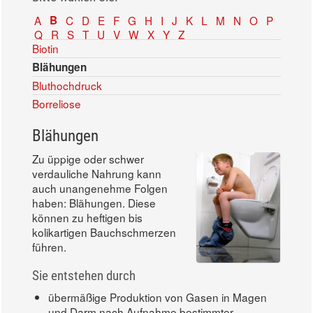
A
B
C
D
E
F
G
H
I
J
K
L
M
N
O
P
Q
R
S
T
U
V
W
X
Y
Z
Biotin
Blähungen
Bluthochdruck
Borreliose
Blähungen
Zu üppige oder schwer
verdauliche Nahrung kann
auch unangenehme Folgen
haben: Blähungen. Diese
können zu heftigen bis
kolikartigen Bauchschmerzen
führen.
Sie entstehen durch
übermäßige Produktion von Gasen in Magen
und Darm nach Aufnahme bestimmter