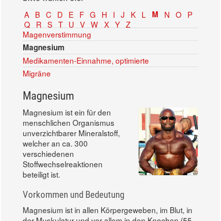
A
B
C
D
E
F
G
H
I
J
K
L
M
N
O
P
Q
R
S
T
U
V
W
X
Y
Z
Magenverstimmung
Magnesium
Medikamenten-Einnahme, optimierte
Migräne
Magnesium
Magnesium ist ein für den
menschlichen Organismus
unverzichtbarer Mineralstoff,
welcher an ca. 300
verschiedenen
Stoffwechselreaktionen
beteiligt ist.
Vorkommen und Bedeutung
Magnesium ist in allen Körpergeweben, im Blut, in
der Muskulatur und vor allem in den Knochen (55