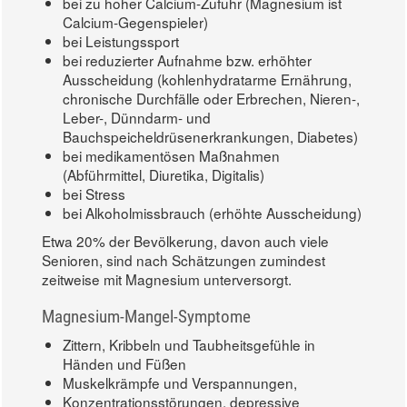
bei zu hoher Calcium-Zufuhr (Magnesium ist
Calcium-Gegenspieler)
bei Leistungssport
bei reduzierter Aufnahme bzw. erhöhter
Ausscheidung (kohlenhydratarme Ernährung,
chronische Durchfälle oder Erbrechen, Nieren-,
Leber-, Dünndarm- und
Bauchspeicheldrüsenerkrankungen, Diabetes)
bei medikamentösen Maßnahmen
(Abführmittel, Diuretika, Digitalis)
bei Stress
bei Alkoholmissbrauch (erhöhte Ausscheidung)
Etwa 20% der Bevölkerung, davon auch viele
Senioren, sind nach Schätzungen zumindest
zeitweise mit Magnesium unterversorgt.
Magnesium-Mangel-Symptome
Zittern, Kribbeln und Taubheitsgefühle in
Händen und Füßen
Muskelkrämpfe und Verspannungen,
Konzentrationsstörungen, depressive