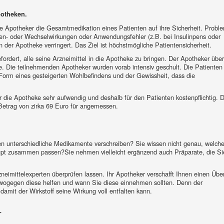
otheken.
e Apotheker die Gesamtmedikation eines Patienten auf ihre Sicherheit. Probl
ben- oder Wechselwirkungen oder Anwendungsfehler (z.B. bei Insulinpens oder
er Apotheke verringert. Das Ziel ist höchstmögliche Patientensicherheit.
ordert, alle seine Arzneimittel in die Apotheke zu bringen. Der Apotheker über
. Die teilnehmenden Apotheker wurden vorab intensiv geschult. Die Patienten
n Form eines gesteigerten Wohlbefindens und der Gewissheit, dass die
 die Apotheke sehr aufwendig und deshalb für den Patienten kostenpflichtig. D
trag von zirka 69 Euro für angemessen.
n unterschiedliche Medikamente verschreiben? Sie wissen nicht genau, welch
aupt zusammen passen?Sie nehmen vielleicht ergänzend auch Präparate, die S
neimittelexperten überprüfen lassen. Ihr Apotheker verschafft Ihnen einen Über
 wogegen diese helfen und wann Sie diese einnehmen sollten. Denn der
amit der Wirkstoff seine Wirkung voll entfalten kann.
r