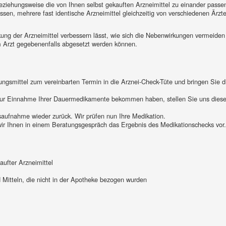
beziehungsweise die von Ihnen selbst gekauften Arzneimittel zu einander passe
sen, mehrere fast identische Arzneimittel gleichzeitig von verschiedenen Ärzt
ung der Arzneimittel verbessern lässt, wie sich die Nebenwirkungen vermeiden
m Arzt gegebenenfalls abgesetzt werden können.
ungsmittel zum vereinbarten Termin in die Arznei-Check-Tüte und bringen Sie d
 zur Einnahme Ihrer Dauermedikamente bekommen haben, stellen Sie uns diese
dsaufnahme wieder zurück. Wir prüfen nun Ihre Medikation.
ir Ihnen in einem Beratungsgespräch das Ergebnis des Medikationschecks vor
aufter Arzneimittel
Mitteln, die nicht in der Apotheke bezogen wurden