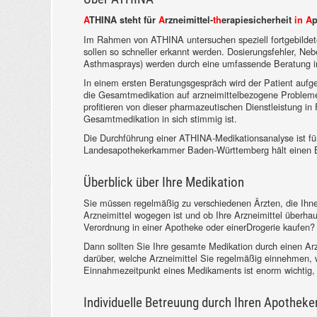
A
THINA steht für
A
rzneimittel-
th
erapiesicherheit
in A
p
Im Rahmen von ATHINA untersuchen speziell fortgebildet
sollen so schneller erkannt werden. Dosierungsfehler, Ne
Asthmasprays) werden durch eine umfassende Beratung in d
In einem ersten Beratungsgespräch wird der Patient aufgef
die Gesamtmedikation auf arzneimittelbezogene Probleme
profitieren von dieser pharmazeutischen Dienstleistung i
Gesamtmedikation in sich stimmig ist.
Die Durchführung einer ATHINA-Medikationsanalyse ist für
Landesapothekerkammer Baden-Württemberg hält einen Be
Überblick über Ihre Medikation
Sie müssen regelmäßig zu verschiedenen Ärzten, die Ihne
Arzneimittel wogegen ist und ob Ihre Arzneimittel überh
Verordnung in einer Apotheke oder einerDrogerie kaufen?
Dann sollten Sie Ihre gesamte Medikation durch einen Arz
darüber, welche Arzneimittel Sie regelmäßig einnehmen,
Einnahmezeitpunkt eines Medikaments ist enorm wichtig, d
Individuelle Betreuung durch Ihren Apotheke