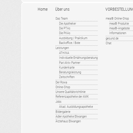
Home
Über uns
VORBESTELLUN
Das Team
mea® Online-Shop
Die Apotheker
mea® Produkte
Die PTAs
mea®-Angebote
Die PKAs
Informationen
Ausbildung / Praktikum
gesund.de
Backoffice / Bote
Chat
Leistungen
ATHINA
Individuelle Ernährungsberatung
Pari Aktiv Partner
Kundenkarte
Beratungsleistung
Zeitschriften
Der Rowa
Online-Shop
Unsere Qualitätsrichtlinie
Referenzapotheke der AMK
Jobs
Akad. Ausbildungsapotheke
Bildergalerie
Adler Apotheke Ellwangen
Ärztehaus Ellwangen