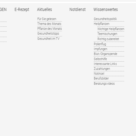
GEN
E-Rezept
Aktuelles
Notdienst
Wissenswertes
Für Sie gelesen
Gesundheitspolitik
Thema des Monats
Heilpflanzen
Pflanze des Monats
Wichtige Heilpflanzen
Gesundheitstipps
Teemischungen
Gesundheit im TV
Richtig zubereitet
Pollenflug
Impfungen
Blut-/Organspende
Selbsthilfe
Interessante Links
Zuzahlungen
Notinsel
Berufsbilder
Beratungsvideos