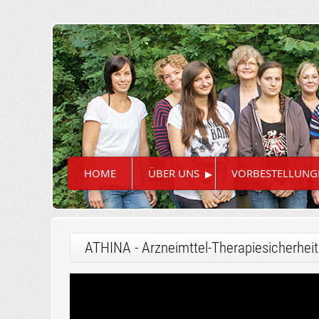
▸
HOME
ÜBER UNS
VORBESTELLUNG
ATHINA - Arzneimttel-Therapiesicherhei