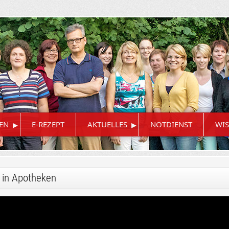
▸
▸
EN
E-REZEPT
AKTUELLES
NOTDIENST
WIS
t in Apotheken