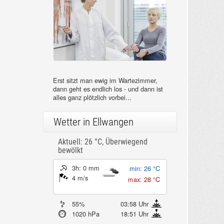
Erst sitzt man ewig im Wartezimmer,
dann geht es endlich los - und dann ist
alles ganz plötzlich vorbei...
Wetter in Ellwangen
Aktuell: 26 °C,
Überwiegend
bewölkt
3h: 0 mm
min: 26 °C
4 m/s
max: 28 °C
55%
03:58 Uhr
1020 hPa
18:51 Uhr