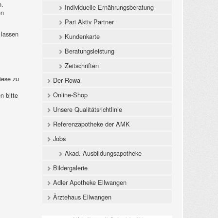
n.
Individuelle Ernährungsberatung
en
Pari Aktiv Partner
 lassen
Kundenkarte
Beratungsleistung
Zeitschriften
iese zu
Der Rowa
Online-Shop
n bitte
Unsere Qualitätsrichtlinie
.
Referenzapotheke der AMK
Jobs
Akad. Ausbildungsapotheke
Bildergalerie
Adler Apotheke Ellwangen
Ärztehaus Ellwangen