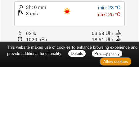
3h: 0 mm
min: 23 °C
3 m/s
max: 25 °C
62%
03:58 Uhr
1020 hPa
18:51 Uhr
This website makes use of cookies to enhance browsing experience and
provide additional functionality.
Details
Privacy policy
Kontakt
Sitemap
Datenschutz
Allow cookies
Verbraucherrechte
Barrierefreiheit
Impressum
Bei Arzneimitteln: Zu Risiken und Nebenwirkungen lesen Sie die
Packungsbeilage und fragen Sie Ihre Ärztin, Ihren Arzt oder in
Ihrer Apotheke. Bei Tierarzneimitteln: Zu Risiken und
Nebenwirkungen lesen Sie die Packungsbeilage und fragen Sie