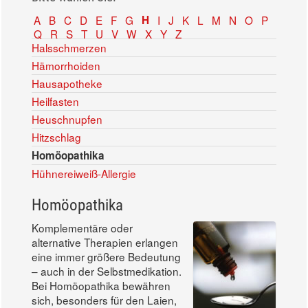
A
B
C
D
E
F
G
H
I
J
K
L
M
N
O
P
Q
R
S
T
U
V
W
X
Y
Z
Halsschmerzen
Hämorrhoiden
Hausapotheke
Heilfasten
Heuschnupfen
Hitzschlag
Homöopathika
Hühnereiweiß-Allergie
Homöopathika
Komplementäre oder
alternative Therapien erlangen
eine immer größere Bedeutung
– auch in der Selbstmedikation.
Bei Homöopathika bewähren
sich, besonders für den Laien,