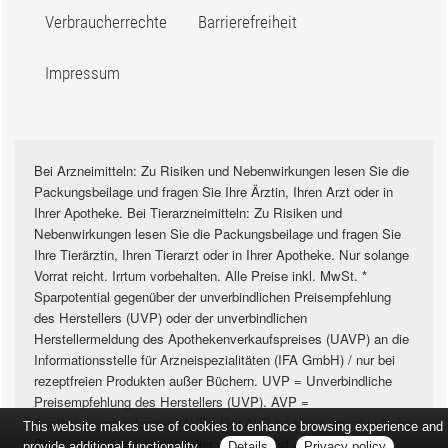
Verbraucherrechte
Barrierefreiheit
Impressum
Bei Arzneimitteln: Zu Risiken und Nebenwirkungen lesen Sie die
Packungsbeilage und fragen Sie Ihre Ärztin, Ihren Arzt oder in
Ihrer Apotheke. Bei Tierarzneimitteln: Zu Risiken und
Nebenwirkungen lesen Sie die Packungsbeilage und fragen Sie
Ihre Tierärztin, Ihren Tierarzt oder in Ihrer Apotheke. Nur solange
Vorrat reicht. Irrtum vorbehalten. Alle Preise inkl. MwSt. *
Sparpotential gegenüber der unverbindlichen Preisempfehlung
des Herstellers (UVP) oder der unverbindlichen
Herstellermeldung des Apothekenverkaufspreises (UAVP) an die
Informationsstelle für Arzneispezialitäten (IFA GmbH) / nur bei
rezeptfreien Produkten außer Büchern. UVP = Unverbindliche
Preisempfehlung des Herstellers (UVP). AVP =
Apothekenverkaufspreis (AVP). Der AVP ist keine unverbindliche
This website makes use of cookies to enhance browsing experience and
Preisempfehlung der Hersteller. Der AVP ist ein von den
provide additional functionality.
Details
Privacy policy