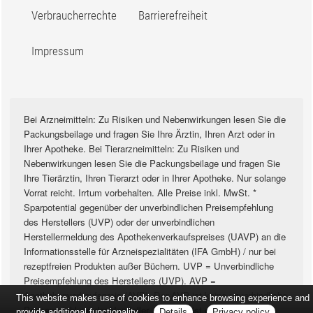
Verbraucherrechte
Barrierefreiheit
Impressum
Bei Arzneimitteln: Zu Risiken und Nebenwirkungen lesen Sie die
Packungsbeilage und fragen Sie Ihre Ärztin, Ihren Arzt oder in
Ihrer Apotheke. Bei Tierarzneimitteln: Zu Risiken und
Nebenwirkungen lesen Sie die Packungsbeilage und fragen Sie
Ihre Tierärztin, Ihren Tierarzt oder in Ihrer Apotheke. Nur solange
Vorrat reicht. Irrtum vorbehalten. Alle Preise inkl. MwSt. *
Sparpotential gegenüber der unverbindlichen Preisempfehlung
des Herstellers (UVP) oder der unverbindlichen
Herstellermeldung des Apothekenverkaufspreises (UAVP) an die
Informationsstelle für Arzneispezialitäten (IFA GmbH) / nur bei
rezeptfreien Produkten außer Büchern. UVP = Unverbindliche
Preisempfehlung des Herstellers (UVP). AVP =
Apothekenverkaufspreis (AVP). Der AVP ist keine unverbindliche
This website makes use of cookies to enhance browsing experience and
Preisempfehlung der Hersteller. Der AVP ist ein von den
provide additional functionality.
Details
Privacy policy