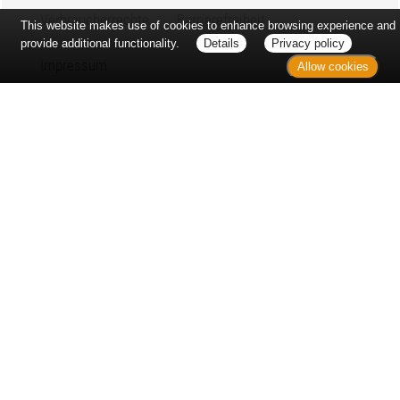
Verbraucherrechte
Barrierefreiheit
This website makes use of cookies to enhance browsing experience and
provide additional functionality.
Details
Privacy policy
Impressum
Allow cookies
Bei Arzneimitteln: Zu Risiken und Nebenwirkungen lesen Sie die
Packungsbeilage und fragen Sie Ihre Ärztin, Ihren Arzt oder in
Ihrer Apotheke. Bei Tierarzneimitteln: Zu Risiken und
Nebenwirkungen lesen Sie die Packungsbeilage und fragen Sie
Ihre Tierärztin, Ihren Tierarzt oder in Ihrer Apotheke. Nur solange
Vorrat reicht. Irrtum vorbehalten. Alle Preise inkl. MwSt. *
Sparpotential gegenüber der unverbindlichen Preisempfehlung
des Herstellers (UVP) oder der unverbindlichen
Herstellermeldung des Apothekenverkaufspreises (UAVP) an die
Informationsstelle für Arzneispezialitäten (IFA GmbH) / nur bei
rezeptfreien Produkten außer Büchern. UVP = Unverbindliche
Preisempfehlung des Herstellers (UVP). AVP =
Apothekenverkaufspreis (AVP). Der AVP ist keine unverbindliche
Preisempfehlung der Hersteller. Der AVP ist ein von den